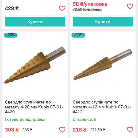
58
₴/упаковка
428
₴
72,50 ₴/упаковка
Купити
Купити
–20%
–20%
Свердло ступінчате по
Свердло ступінчате по
металу 4-20 мм Kubis 07-01-
металу 4-12 мм Kubis 07-01-
4420
4412
Готово до відправки
В наявності
308
218
₴
₴
385 ₴
272,50 ₴