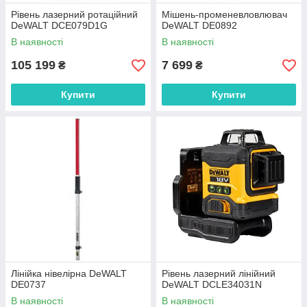
Рівень лазерний ротаційний
Мішень-променевловлювач
DeWALT DCE079D1G
DeWALT DE0892
В наявності
В наявності
105 199
7 699
₴
₴
Купити
Купити
Лінійка нівелірна DeWALT
Рівень лазерний лінійний
DE0737
DeWALT DCLE34031N
В наявності
В наявності