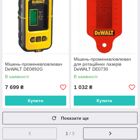
Мішень-променевловлювач
Мішень-променевловлювач
для ротаційних лазерів
DeWALT DE0892G
DeWALT DE0730
В наявності
В наявності
7 699
1 032
₴
₴
Купити
Купити
Показати ще
1
/ 3