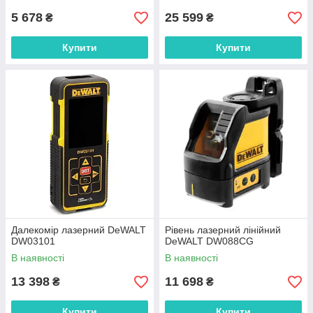
5 678
25 599
₴
₴
Купити
Купити
Далекомір лазерний DeWALT
Рівень лазерний лінійний
DW03101
DeWALT DW088CG
В наявності
В наявності
13 398
11 698
₴
₴
Купити
Купити