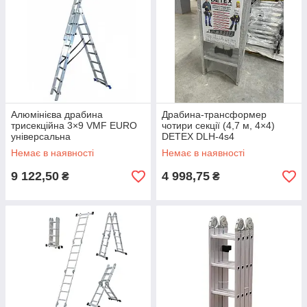
Алюмінієва драбина
Драбина-трансформер
трисекційна 3×9 VMF EURO
чотири секції (4,7 м, 4×4)
універсальна
DETEX DLH-4s4
Немає в наявності
Немає в наявності
9 122,50
4 998,75
₴
₴