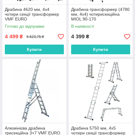
Драбина 4620 мм, 4х4
Драбина-трансформер (4780
чотири секції трансформер
мм, 4х4) чотирисекційна
VMF EURO
MIOL 90-170
Готово до відправки
В наявності
4 499
4 399
₴
₴
5 623,75 ₴
Купити
Купити
Алюмінієва драбина
Драбина 5750 мм, 4х5
трисекційна 3×7 VMF EURO
чотири секції трансформер