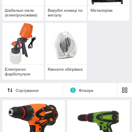
Шабельні пили
Вирубні ножиці по
Металорізи
(електроножівки)
металу
Електричні
Кімнатні обігрівачі
фарбопульти
Сортування
0
Фільтри