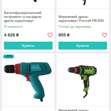
Багатофункціональний
інструмент із насадкою
Мережевий дриль-
дриль-шурупокрут
шуруповерт Procraft PB-800
Black&Decker MT350K
В наявності
Готово до відправки
4 626
855
₴
₴
Купити
Купити
–20%
Мережевий дриль-