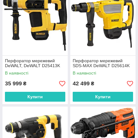
Перфоратор мережевий
Перфоратор мережевий
DeWALT, DeWALT D25413K
SDS-MAX DeWALT D25614K
В наявності
В наявності
35 999
42 499
₴
₴
Купити
Купити