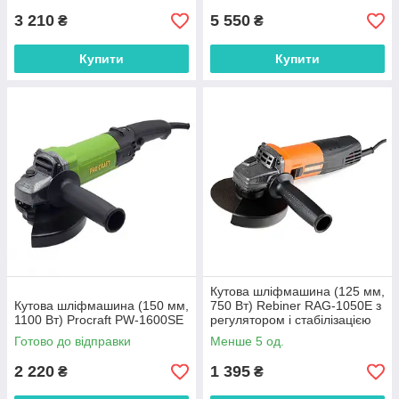
3 210
5 550
₴
₴
Купити
Купити
Кутова шліфмашина (125 мм,
Кутова шліфмашина (150 мм,
750 Вт) Rebiner RAG-1050E з
1100 Вт) Procraft PW-1600SE
регулятором і стабілізацією
обертів
Готово до відправки
Менше 5 од.
2 220
1 395
₴
₴