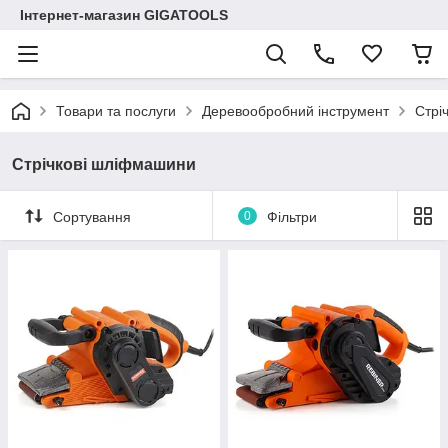
Інтернет-магазин GIGATOOLS
Товари та послуги
Деревообробний інструмент
Стрі
Стрічкові шліфмашини
Сортування
0
Фільтри