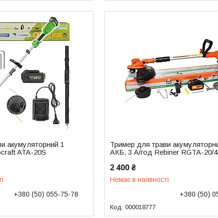
ви акумуляторний 1
Тример для трави акумуляторн
ocraft ATA-20S
АКБ, 3 А/год Rebiner RGTA-20/
2 400 ₴
ті
Немає в наявності
+380 (50) 055-75-78
+380 (50) 0
000018777