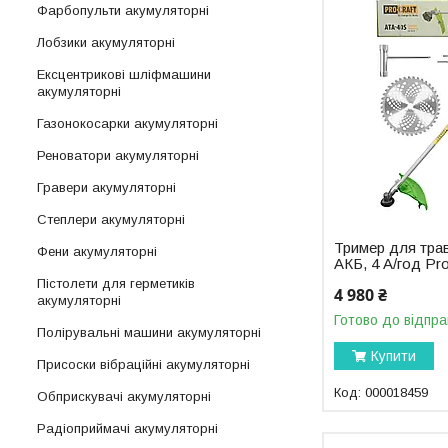
Фарбопульти акумуляторні
Лобзики акумуляторні
Ексцентрикові шліфмашини
акумуляторні
Газонокосарки акумуляторні
Реноватори акумуляторні
Гравери акумуляторні
Степлери акумуляторні
Тример для тра
Фени акумуляторні
АКБ, 4 А/год Pr
Пістолети для герметиків
4 980 ₴
акумуляторні
Готово до відпра
Полірувальні машини акумуляторні
Купити
Присоски вібраційні акумуляторні
000018459
Обприскувачі акумуляторні
Радіоприймачі акумуляторні