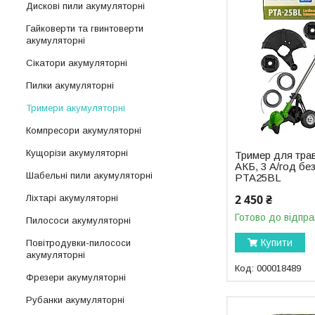
Дискові пили акумуляторні
Гайковерти та гвинтоверти
акумуляторні
Сікатори акумуляторні
Пилки акумуляторні
Тримери акумуляторні
Компресори акумуляторні
Кущорізи акумуляторні
Тример для тра
АКБ, 3 А/год бе
Шабельні пили акумуляторні
PTA25BL
2 450 ₴
Ліхтарі акумуляторні
Готово до відпра
Пилососи акумуляторні
Купити
Повітродувки-пилососи
акумуляторні
000018489
Фрезери акумуляторні
Рубанки акумуляторні