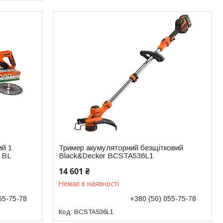
ий 1
Тример акумуляторний безщітковий
4 BL
Black&Decker BCSTA536L1
14 601 ₴
Немає в наявності
55-75-78
+380 (50) 055-75-78
BCSTA536L1