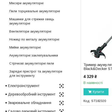
Міксери акумуляторні
Пили торцювальні акумуляторні
Машинки для стрижки овець
акумуляторні
Вентилятори акумуляторні
Ножиці по металу акумуляторні
Мийки акумуляторні
Акумуляторні заклепувальники
Стрічкові акумуляторні пили
Тример акумуля
Black&Decker S
Зарядні пристрої та акумулятори
4 329 ₴
для інструменту
В наявності
Електроінструмент
Купити
Деревообробний інструмент
ST182320
Зварювальне обладнання
Садово парковий інструмент