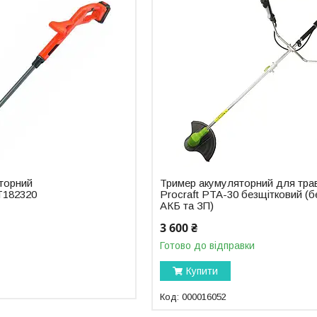
торний
Тример акумуляторний для тра
T182320
Procraft PTA-30 безщітковий (б
АКБ та ЗП)
3 600 ₴
Готово до відправки
Купити
000016052