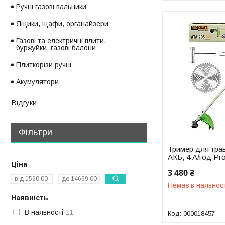
Ручні газові пальники
Ящики, щафи, органайзери
Газові та електричні плити,
буржуйки, газові балони
Плиткорізи ручні
Акумулятори
Відгуки
Фільтри
Тример для тра
АКБ, 4 А/год Pr
Ціна
3 480 ₴
Немає в наявнос
Наявність
В наявності
11
000018457