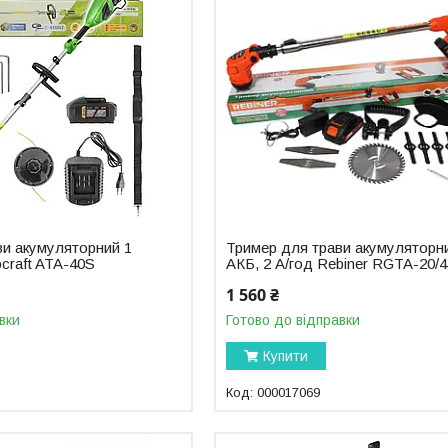
ви акумуляторний 1
Тример для трави акумуляторн
ocraft ATA-40S
АКБ, 2 А/год Rebiner RGTA-20/4
1 560 ₴
вки
Готово до відправки
Купити
000017069