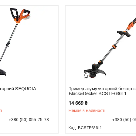
яторний SEQUOIA
Тример акумуляторний безщітк
Black&Decker BCSTE636L1
14 669 ₴
ті
Немає в наявності
+380 (50) 055-75-78
+380 (50) 0
BCSTE636L1