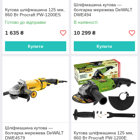
Шліфмашина кутова —
Кутова шліфмашина 125 мм,
болгарка мережева DeWALT
860 Вт Procraft PW-1200ES
DWE494
Готово до відправки
В наявності
1 635
10 299
₴
₴
Купити
Купити
Шліфмашина кутова —
болгарка мережева DeWALT
Кутова шліфмашина 125 мм,
DWE4579
860 Вт Procraft PW-1200E