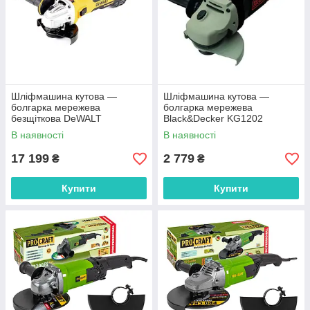
Шліфмашина кутова —
Шліфмашина кутова —
болгарка мережева
болгарка мережева
безщіткова DeWALT
Black&Decker KG1202
DWE4369
В наявності
В наявності
17 199
2 779
₴
₴
Купити
Купити