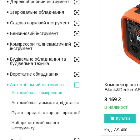
Деревообробний інструмент
Зварювальне обладнання
Садово парковий інструмент
Бензиновий інструмент
Компресори та пневматичний
інструмент
Будівельне обладнання та
будівельна техніка
Верстатне обладнання
Компресор авто
Автомобільний інструмент
Black&Decker A
Автомобільні компресори
3 169 ₴
Автомобільні домкрати, підставки
В наявності
Пуско-зарядні та зарядні пристрої
Купити
Набори автомобільного
інструменту
ASI400