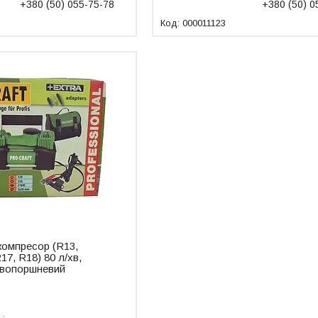
+380 (50) 055-75-78
+380 (50) 0
000011123
компресор (R13,
17, R18) 80 л/хв,
 двопоршневий