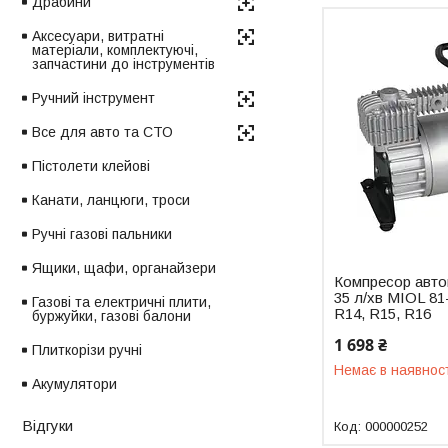
Драбини
Аксесуари, витратні
матеріали, комплектуючі,
запчастини до інструментів
Ручний інструмент
Все для авто та СТО
Пістолети клейові
Канати, ланцюги, троси
Ручні газові пальники
Ящики, щафи, органайзери
Компресор авто
35 л/хв MIOL 81
Газові та електричні плити,
R14, R15, R16
буржуйки, газові балони
1 698 ₴
Плиткорізи ручні
Немає в наявнос
Акумулятори
Відгуки
000000252