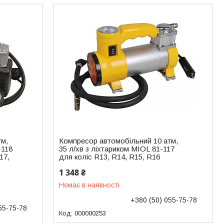
тм,
Компресор автомобільний 10 атм,
-118
35 л/хв з ліхтариком MIOL 81-117
17,
для коліс R13, R14, R15, R16
1 348 ₴
Немає в наявності
+380 (50) 055-75-78
55-75-78
000000253