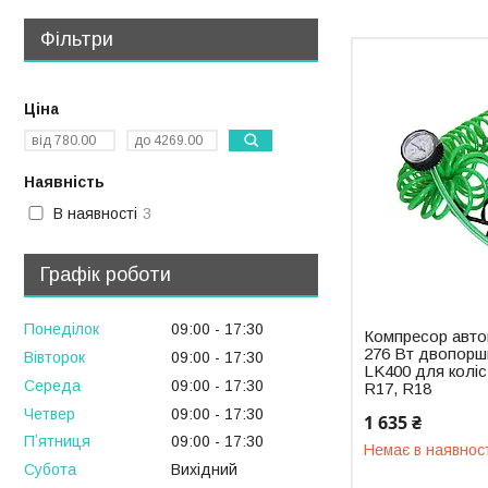
Фільтри
Ціна
Наявність
В наявності
3
Графік роботи
Понеділок
09:00
17:30
Компресор авто
276 Вт двопоршн
Вівторок
09:00
17:30
LK400 для коліс
Середа
09:00
17:30
R17, R18
Четвер
09:00
17:30
1 635 ₴
Пʼятниця
09:00
17:30
Немає в наявнос
Субота
Вихідний