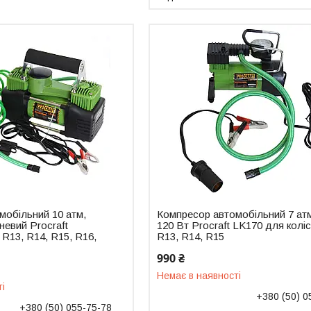
мобільний 10 атм,
Компресор автомобільний 7 ат
евий Procraft
120 Вт Procraft LK170 для колі
 R13, R14, R15, R16,
R13, R14, R15
990 ₴
Немає в наявності
ті
+380 (50) 0
+380 (50) 055-75-78