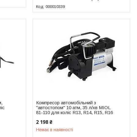
000010339
м,
Компресор автомобільний з
ліс
"автостопом" 10 атм, 35 л/хв MIOL
81-110 для коліс R13, R14, R15, R16
2 198 ₴
Немає в наявності