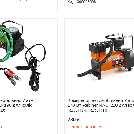
000008668
мобільний 7 атм,
Компресор автомобільний 7 ат
 LK190 для коліс
170 Вт Rebiner RAC-210 для ко
R16
R13, R14, R15, R16
780 ₴
ті
Немає в наявності