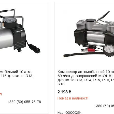
мобільний 10 атм,
Компресор автомобільний 10 а
-115 для коліс R13,
60 л/хв двопоршневий MIOL 81
для коліс R13, R14, R15, R16, R
R18
2 198 ₴
ті
Немає в наявності
+380 (50) 055-75-78
+380 (50) 0
000000254