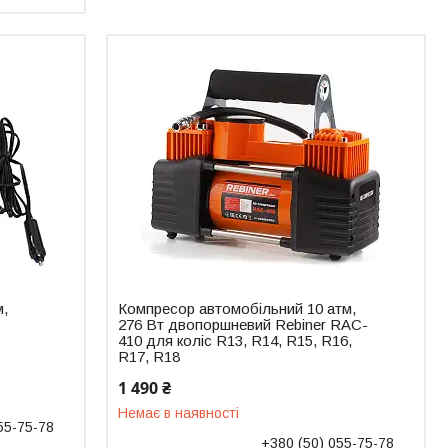
м,
Компресор автомобільний 10 атм,
с
276 Вт двопоршневий Rebiner RAC-
410 для коліс R13, R14, R15, R16,
R17, R18
1 490 ₴
Немає в наявності
55-75-78
+380 (50) 055-75-78