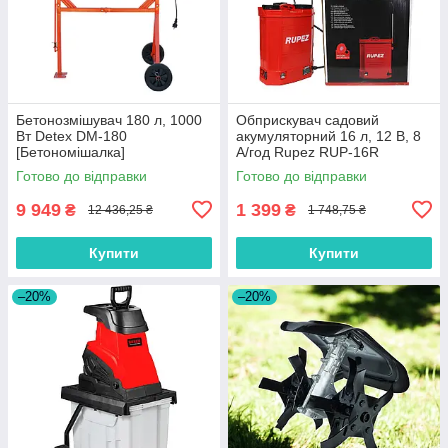
Бетонозмішувач 180 л, 1000
Обприскувач садовий
Вт Detex DM-180
акумуляторний 16 л, 12 В, 8
[Бетономішалка]
А/год Rupez RUP-16R
Готово до відправки
Готово до відправки
9 949
1 399
₴
₴
12 436,25 ₴
1 748,75 ₴
Купити
Купити
–20%
–20%