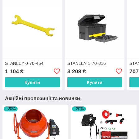
STANLEY 0-70-454
STANLEY 1-70-316
STA
1 104
3 208
707
₴
₴
Купити
Купити
Акційні пропозиції та новинки
–20%
–20%