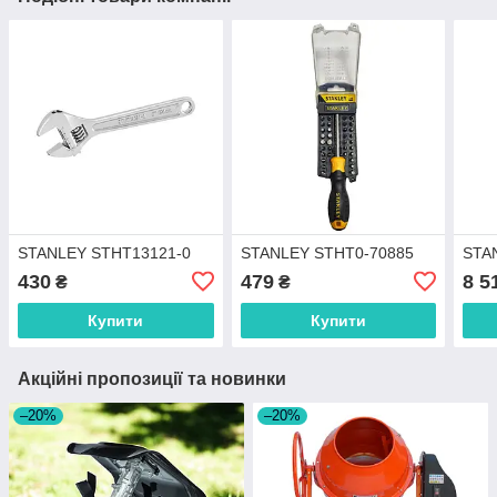
STANLEY STHT13121-0
STANLEY STHT0-70885
STA
430
479
8 5
₴
₴
Купити
Купити
Акційні пропозиції та новинки
–20%
–20%