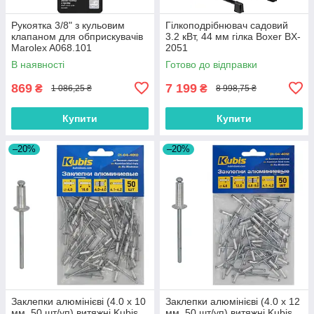
Рукоятка 3/8" з кульовим
Гілкоподрібнювач садовий
клапаном для обприскувачів
3.2 кВт, 44 мм гілка Boxer BX-
Marolex A068.101
2051
В наявності
Готово до відправки
869
7 199
₴
₴
1 086,25 ₴
8 998,75 ₴
Купити
Купити
–20%
–20%
Заклепки алюмінієві (4.0 х 10
Заклепки алюмінієві (4.0 х 12
мм, 50 шт/уп) витяжні Kubis
мм, 50 шт/уп) витяжні Kubis