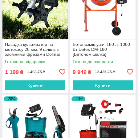
Насадка культиватор на
Бетонозмішувач 180 л, 1000
мотокосу 28 мм, 9 шліців з
Вт Detex DM-180
зйомними фрезами Dolmar
[Бетономішалка]
9T28
Готово до відправки
Готово до відправки
1 199
9 949
₴
₴
1 498,75 ₴
12 436,25 ₴
Купити
Купити
–20%
–20%