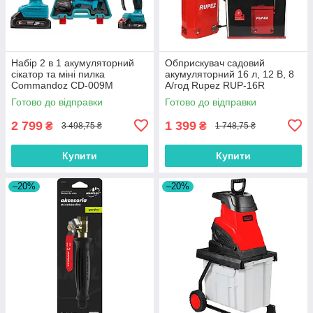
Набір 2 в 1 акумуляторний
Обприскувач садовий
сікатор та міні пилка
акумуляторний 16 л, 12 В, 8
Commandoz CD-009M
А/год Rupez RUP-16R
Готово до відправки
Готово до відправки
2 799
1 399
₴
₴
3 498,75 ₴
1 748,75 ₴
Купити
Купити
–20%
–20%