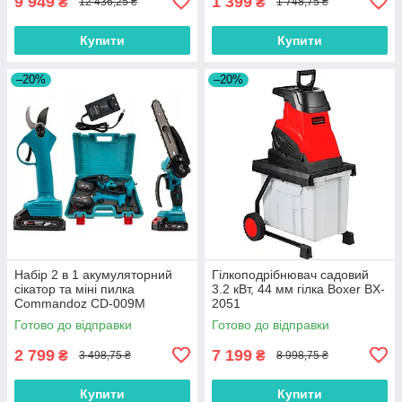
9 949
1 399
₴
₴
12 436,25 ₴
1 748,75 ₴
Купити
Купити
–20%
–20%
Набір 2 в 1 акумуляторний
Гілкоподрібнювач садовий
сікатор та міні пилка
3.2 кВт, 44 мм гілка Boxer BX-
Commandoz CD-009M
2051
Готово до відправки
Готово до відправки
2 799
7 199
₴
₴
3 498,75 ₴
8 998,75 ₴
Купити
Купити