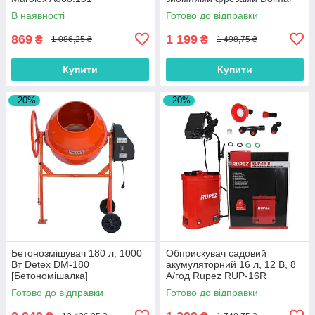
9T28
В наявності
Готово до відправки
869
1 199
₴
₴
1 086,25 ₴
1 498,75 ₴
Купити
Купити
–20%
–20%
Бетонозмішувач 180 л, 1000
Обприскувач садовий
Вт Detex DM-180
акумуляторний 16 л, 12 В, 8
[Бетономішалка]
А/год Rupez RUP-16R
Готово до відправки
Готово до відправки