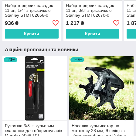
Набір торцевих насадок
Набір торцевих насадок
Набі
11 шт, 1/4" з тріскачкою
11 шт, 3/8" з тріскачкою
11 ш
Stanley STMT82666-0
Stanley STMT82670-0
Stan
936
1 217
1 8
₴
₴
Купити
Купити
Акційні пропозиції та новинки
–20%
–20%
Рукоятка 3/8" з кульовим
Насадка культиватор на
клапаном для обприскувачів
мотокосу 28 мм, 9 шліців з
Marolex A068.101
зйомними фрезами Dolmar